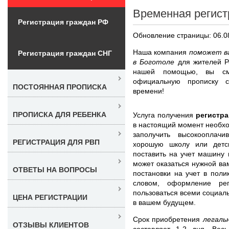
Временная регист
Регистрация граждан РФ
Обновление страницы: 06.0
Наша компания
поможет ва
Регистрация граждан СНГ
в Боготоле
для жителей Р
нашей помощью, вы смо
официальную прописку с
ПОСТОЯННАЯ ПРОПИСКА
времени!
ПРОПИСКА ДЛЯ РЕБЕНКА
Услуга получения
регистра
в настоящий момент необхо
заполучить высокооплач
РЕГИСТРАЦИЯ ДЛЯ РВП
хорошую школу или детс
поставить на учет машину
может оказаться нужной ва
ОТВЕТЫ НА ВОПРОСЫ
постановки на учет в поли
словом, оформление рег
пользоваться всеми социал
ЦЕНА РЕГИСТРАЦИИ
в вашем будущем.
Срок приобретения
легаль
ОТЗЫВЫ КЛИЕНТОВ
составляет 1-2 дня. Вес